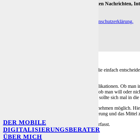
Immer als Erster die neuesten Nachrichten, I
-Mail
Indem Du fortfährst, akzeptierst Du unsere Datenschutzerklärung.
mischen fleißig mit
icrosoft®, denn mit deren neuen AGBs können die einfach entscheiden
och viel einfacher.
ränkt sich dann übrigens auf alle Microsoft® Applikationen. Ob ma
ne entsprechende Aussage macht. Denn es wird, ob man will oder nicht,
t das passiert, nur wenn man es
„anschaltet“
, der sollte sich mal in d
macht es die
KI
(Künstliche Intelligenz) der Unternehmen möglich. Hie
z bestimmt eine Gefahr für die freie Meinungsäußerung und das Mitte
DER MOBILE
be ich bereits einen ausführlichen Blog-Beitrag verfasst.
DIGITALISIERUNGSBERATER
ÜBER MICH