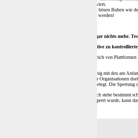
anach wird seine Windows Lizenz einfach deaktiviert.
t? Ja, ganz genau. Das wird dann möglich sein. Bei bösen Buben wie dem
gime“
gewendet. Sowas muss aufs härteste bestraft werden!
Im Härtefall geht am Ende gar nichts mehr. Te
nahmen: Individuelle Vernetzung als Alternative zu kontrolliert
 mal ehrlich. Wir sind alle im Kommunikationsbereich von Plattformen
vat kontrollierten Unternehmen sind aber engmaschig mit den am Anfang
erträge bestehen, die es unterstützen, die Regeln der Organisationen dor
 und Desinformationen sind, wird woanders festgelegt. Die Sperrung o
cht das mittlerweile sehr einfach möglich. Auch ich stehe bestimmt sc
mationsmenschen.
Und, obwohl ich noch nie gesperrt wurde, kann das 
 macht man dann?