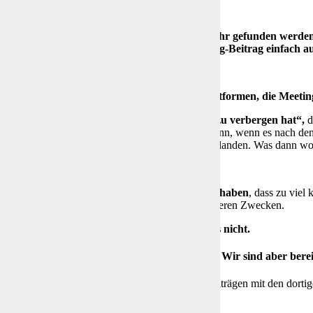
Nicht mehr gefunden werden.
(zum Blog-Beitrag einfach au
d betroffen sein
len Medien, die Chats, die Online-Meeting Plattformen, die Meetin
erne will und immer noch denkt, dass er
„nichts zu verbergen hat“,
d
ren sollten mal langsam ins Handeln kommen. Denn, wenn es nach dene
on mir aus auch grünen, gelben oder orangen) zu landen. Was dann woh
 ist ein probates Mittel für diejenigen,
die Angst haben
, dass zu viel
n nicht zu unserem Schutz, sondern zu ganz anderen Zwecken.
te sich fragen ob er oder sie das so will.
Ich will es nicht.
Wehret den Anfängen! Wir sind aber bereits
en: Shutterstock, EU, und Bilder aus den Blog-Beiträgen mit den dort
s:
935