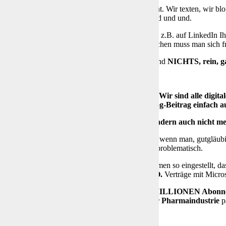
umieren und produzieren
„wie die Wilden“
Content. Wir texten, wir bl
iter, wir machen Copy-and-paste, wir verlinken und und und.
ch doch mal die Frage, mit wie vielen der Kontakte z.B. auf LinkedIn 
eitet wird teilweise jeden Tag. Bei manchen Menschen muss man sich f
stellt Euch mal vor, Ihr werdet plötzlich zensiert und
NICHTS, rein, g
Wir sind alle digita
(Zum Blog-Beitrag einfach au
eißt aber nicht nur einen hinausschmeißen, sondern auch nicht 
as war und plötzlich fehlt, fällt auf. Doch was ist, wenn man, gutgläub
tsthemen sucht? Das ist mittlerweile ganz schön problematisch.
kt auf Plattformen wie YouTube sind die Algorithmen so eingestellt, das
den werden darf, bestimmt mittlerweile die
WHO.
Verträge mit Micros
rragendes Beispiel ist dabei
Dr. Berg, mit > 11 MILLIONEN Abonn
ert er sehr wertvolle Beiträge. Der
WHO und der Pharmaindustrie
pa
 gibt es eine
schleichende Zensur.