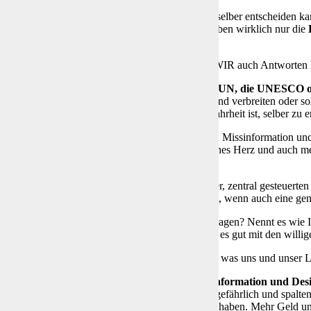
 macht das Sinn, weil ja ein Unternehmen für sich selber entscheiden k
 das die Politik? Darf das der Staat? Gibt es im Leben wirklich nur die
ennen oder auch bewerten?
er Fragen, die wir uns stellen sollten und zu den WIR auch Antworten 
richtig, dass
die Politik, der Staat, die WHO, die UN, die UNESCO
tecken, die
„uns zugeteilte Wahrheit“
definieren und verbreiten oder sol
zuwägen und die Wahrheit, welche für uns die Wahrheit ist, selber zu 
der Leyen ruft in diesem Video zum Kampf gegen Missinformation und D
t. Denn ich habe noch ein eigenes Hirn, mein eigenes Herz und auch 
 zu können.
enschen zum willigen Informationsempfänger der, zentral gesteuerten Wa
iktatur, welche eigentlich nur dann notwendig ist, wenn auch eine gene
l, spinnt der schon wieder, werden sich einige fragen? Nennt es wie Ih
 ist. Die Dame meint es nicht gut mit uns, sie meint es gut mit den will
e Individuen streben an über alles zu entscheiden, was uns und unser L
enau hinsieht, der muss erkennen, dass die
Missinformation und Des
da näher als alle andere Informationen als falsch, gefährlich und spalt
en die Reichen und die Mächtigen, die nur ein Ziel haben. Mehr Geld u