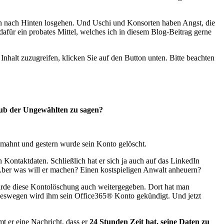
nn nach Hinten losgehen. Und Uschi und Konsorten haben Angst, die
 dafür ein probates Mittel, welches ich in diesem Blog-Beitrag gerne
Inhalt zuzugreifen, klicken Sie auf den Button unten. Bitte beachten
lub der Ungewählten zu sagen?
mahnt und gestern wurde sein Konto gelöscht.
Kontaktdaten. Schließlich hat er sich ja auch auf das LinkedIn
 Aber was will er machen? Einen kostspieligen Anwalt anheuern?
rde diese Kontolöschung auch weitergegeben. Dort hat man
Deswegen wird ihm sein Office365® Konto gekündigt. Und jetzt
 er eine Nachricht, dass er
24 Stunden Zeit hat, seine Daten zu