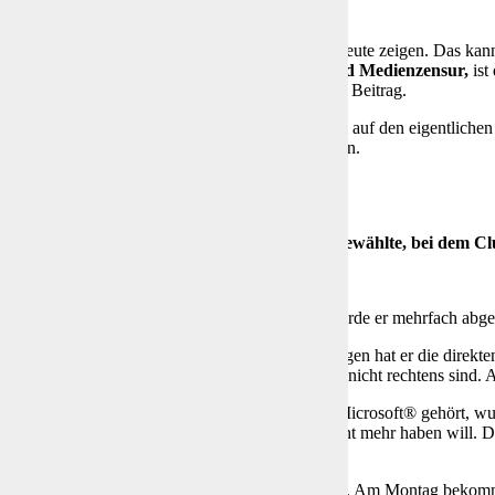
rt.
e halt nicht mit nackten Fingern auf angezogene Leute zeigen. Das ka
 zu verlieren. D
ie Zensur, gerade die digitale und Medienzensur,
ist
enannten Aspekten beleuchten will. Mehr dazu im Beitrag.
 gerade einen Platzhalterinhalt von
Standard
. Um auf den eigentlichen 
 dabei Daten an Drittanbieter weitergegeben werden.
sperren
nformationen
Was hat uns die Ungewählte, bei dem C
st Case“ Szenario
r hat einen LinkedIn® Account. Mittlerweile wurde er mehrfach abge
6 Kontakt bzw. Follower sind weg. Nur von wenigen hat er die direkten 
verlassen. Er meinte dauernd, dass die Löschung nicht rechtens sind.
 beginnt der Domino-Effekt. Da LinkedIn® zu Microsoft® gehört, wu
en, dass Hans zu den Kunden gehört, die man nicht mehr haben will. 
r Hammer,
ja auch eine Windows-Lizenz auf seinem Rechner. Am Montag bekommt