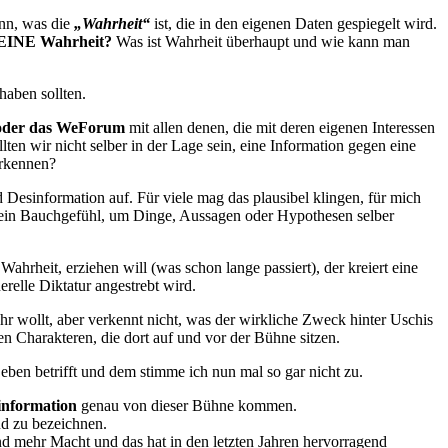
ann, was die
„Wahrheit“
ist, die in den eigenen Daten gespiegelt wird.
EINE Wahrheit?
Was ist Wahrheit überhaupt und wie kann man
haben sollten.
 oder das WeForum
mit allen denen, die mit deren eigenen Interessen
lten wir nicht selber in der Lage sein, eine Information gegen eine
erkennen?
esinformation auf. Für viele mag das plausibel klingen, für mich
mein Bauchgefühl, um Dinge, Aussagen oder Hypothesen selber
hrheit, erziehen will (was schon lange passiert), der kreiert eine
relle Diktatur angestrebt wird.
r wollt, aber verkennt nicht, was der wirkliche Zweck hinter Uschis
igen Charakteren, die dort auf und vor der Bühne sitzen.
eben betrifft und dem stimme ich nun mal so gar nicht zu.
information
genau von dieser Bühne kommen.
end zu bezeichnen.
nd mehr Macht und das hat in den letzten Jahren hervorragend