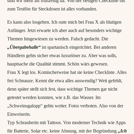
sind wir mehr als frühzeitig da. Von der riesigen Checkliste bis
zum Testfön für Steckdosen ist alles vorhanden.
Es kann also losgehen. Ich oute mich bei Frau X als blutigen
Anfänger. Jetzt erwarte ich aber auch auf besonders wichtige
Themen hingewiesen zu werden. Falsch gedacht. Die
„Übergabehalle“
ist spartanisch eingerichtet. Bei anderen
Händlern gehts sicher etwas luxuriöser zu. Aber was solls,
hauptsache die Qualität stimmt. Schön wärs gewesen.
Frau X legt los. Komischerweise hat sie keine Checkliste. Alles
frei Schnauze. Kennt die etwa alles auswendig? Weit gefehlt,
denn später stellt sich fest, dass wichtige Themen gar nicht
getestet werden konnten, wie z.B. das Wasser. Im
„Schweinsgalopp“ gehts weiter. Fotos verboten. Also von der
Einweiserin.
Typ Schrauberin mit Tattoos. Von moderner Technik wie Apps
für Batterie, Solar etc. keine Ahnung, mit der Begründung
„Ich