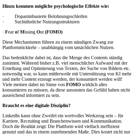
Hinzu kommen mögliche psychologische Effekte wie:
· Dopaminbasierte Belohnungsschleifen
· Suchtähnliche Nutzungsstrukturen
·
F
ear
o
f
M
issing
O
ut
(FOMO)
Diese Mechanismen führen zu einem ständigen Zwang zur
Plattformrückkehr – unabhängig vom tatsächlichen Nutzen.
Das bedenkliche dabei ist, dass die Menge des Contents ständig
zunimmt. Während bisher z.B. viel menschlicher Aufwand mit der
Erstellung und Optimierung von Texten, der Suche von Bildern etc.
notwendig war, so kann mittlerweile mit Unterstützung von KI mehr
und mehr Content erzeugt werden, der konsumiert werden will!
Viele meinen dabei im Sinne von
FOMO
wirklich alles
konsumieren zu müssen, da diese ansonsten das Gefühl haben nicht
ausreichend informiert zu sein.
Braucht es eine digitale Disziplin?
LinkedIn kann ohne Zweifel ein wertvolles Werkzeug sein – für
Karriere, Recruiting und Branchenwissen und Kommunikation.
Doch die Realität zeigt: Die Plattform wird vielfach ineffizient
genutzt und das in einem zunehmenden Maße. Dies kostet nicht nur